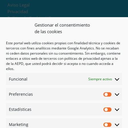
Aviso Legal
Privacidad
Política de Cookies UE
Términos y condiciones
Gestionar el consentimiento
Exoneración de responsabilidad
de las cookies
Este portal web utiliza cookies propias con finalidad técnica y cookies de
Mapa del sitio
terceros con fines analíticos mediante Google Analytics. No se recaban
ni ceden datos personales sin su consentimiento. Sin embargo, contiene
Mi cuenta
enlaces a sitios web de terceros con políticas de privacidad ajenas a la
Tienda
de la AEPD, que usted podrá decidir si acepta o no cuando acceda a
Psicología en Murcia
ellos.
Bonos
Funcional
Siempre activo
Guías
Preferencias
Redes sociales
Preferen
Facebook
Estadísticas
Instagram
Estadíst
Doctoralia
Marketing
Linked in
Marketi