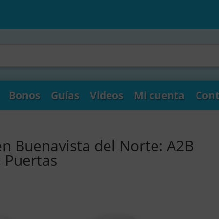
Bonos
Guías
Videos
Mi cuenta
Cont
en Buenavista del Norte: A2B
s Puertas