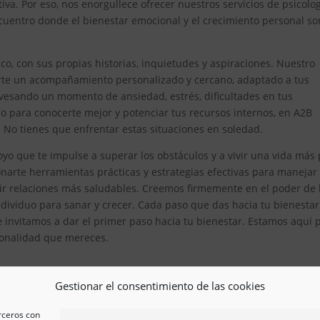
iva. Por eso, nos enorgullece ofrecer nuestros servicios de psicolo
uentro donde el bienestar emocional y el crecimiento personal so
, con sus propias historias, inquietudes y aspiraciones. Nuestro
erte un acompañamiento personalizado y cercano, adaptado a tus
avesando un momento de ansiedad, estrés, dificultades en tus
 para conocerte mejor y potenciar tus recursos internos, en A2B
. No tienes que enfrentar estas situaciones en soledad.
yo que te impulse a superar los obstáculos y a vivir una vida más
arte herramientas prácticas y estrategias efectivas para manejar
ir relaciones más saludables. Creemos firmemente en el poder de 
ividuo para sanar y crecer. Cada paso que das hacia tu bienestar
e invitamos a dar el primer paso hacia tu bienestar. Estamos aquí 
esionalidad que mereces.
Gestionar el consentimiento de las cookies
erceros con