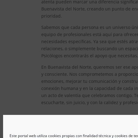
atenta pueden marcar una diferencia significat
Buenavista del Norte, creando un punto de enc
prioridad.
Sabemos que cada persona es un universo único
equipo de profesionales está aquí para ofrec
necesidades específicas. Ya sea que estés atr
relaciones, o simplemente buscando un espacio
Psicólogos encontrarás el apoyo que necesitas
En Buenavista del Norte, queremos ser ese apo
y consciente. Nos comprometemos a proporcion
emociones, mejorar tu comunicación y constru
conexión humana y en la capacidad de cada ind
un acto de valentía que celebramos contigo. T
escucharte, sin juicio, y con la calidez y prof
Este portal web utiliza cookies propias con finalidad técnica y cookies de t