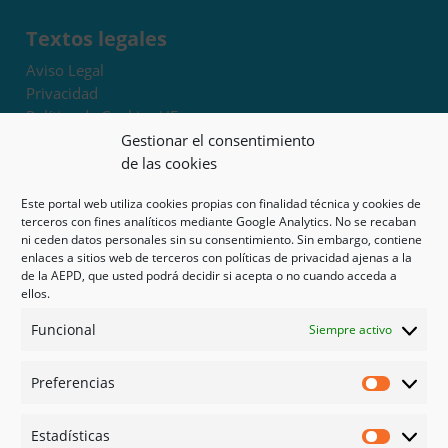
Textos legales
Aviso Legal
Privacidad
Política de Cookies UE
Términos y condiciones
Gestionar el consentimiento
Exoneración de responsabilidad
de las cookies
Este portal web utiliza cookies propias con finalidad técnica y cookies de
Mapa del sitio
terceros con fines analíticos mediante Google Analytics. No se recaban
ni ceden datos personales sin su consentimiento. Sin embargo, contiene
Mi cuenta
enlaces a sitios web de terceros con políticas de privacidad ajenas a la
Tienda
de la AEPD, que usted podrá decidir si acepta o no cuando acceda a
Psicología en Murcia
ellos.
Bonos
Funcional
Siempre activo
Guías
Preferencias
Redes sociales
Preferen
Facebook
Estadísticas
Instagram
Estadíst