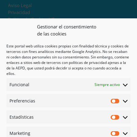
Aviso Legal
Privacidad
Política de Cookies UE
Términos y condiciones
Gestionar el consentimiento
Exoneración de responsabilidad
de las cookies
Este portal web utiliza cookies propias con finalidad técnica y cookies de
Mapa del sitio
terceros con fines analíticos mediante Google Analytics. No se recaban
ni ceden datos personales sin su consentimiento. Sin embargo, contiene
Mi cuenta
enlaces a sitios web de terceros con políticas de privacidad ajenas a la
Tienda
de la AEPD, que usted podrá decidir si acepta o no cuando acceda a
Psicología en Murcia
ellos.
Bonos
Funcional
Siempre activo
Guías
Preferencias
Redes sociales
Preferen
Facebook
Estadísticas
Instagram
Estadíst
Doctoralia
Marketing
Linked in
Marketi