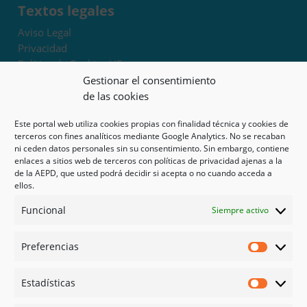
Textos legales
Aviso Legal
Privacidad
Política de Cookies UE
Términos y condiciones
Gestionar el consentimiento
Exoneración de responsabilidad
de las cookies
Este portal web utiliza cookies propias con finalidad técnica y cookies de
Mapa del sitio
terceros con fines analíticos mediante Google Analytics. No se recaban
ni ceden datos personales sin su consentimiento. Sin embargo, contiene
Mi cuenta
enlaces a sitios web de terceros con políticas de privacidad ajenas a la
Tienda
de la AEPD, que usted podrá decidir si acepta o no cuando acceda a
Psicología en Murcia
ellos.
Bonos
Funcional
Siempre activo
Guías
Preferencias
Redes sociales
Preferen
Facebook
Estadísticas
Instagram
Estadíst
Doctoralia