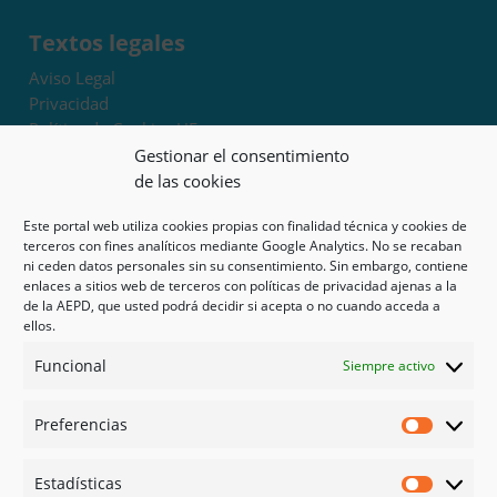
Textos legales
Aviso Legal
Privacidad
Política de Cookies UE
Términos y condiciones
Gestionar el consentimiento
Exoneración de responsabilidad
de las cookies
Este portal web utiliza cookies propias con finalidad técnica y cookies de
Mapa del sitio
terceros con fines analíticos mediante Google Analytics. No se recaban
ni ceden datos personales sin su consentimiento. Sin embargo, contiene
Mi cuenta
enlaces a sitios web de terceros con políticas de privacidad ajenas a la
Tienda
de la AEPD, que usted podrá decidir si acepta o no cuando acceda a
Psicología en Murcia
ellos.
Bonos
Funcional
Siempre activo
Guías
Preferencias
Redes sociales
Preferen
Facebook
Estadísticas
Instagram
Estadíst