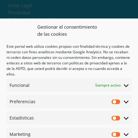
Aviso Legal
Privacidad
Política de Cookies UE
Términos y condiciones
Gestionar el consentimiento
Exoneración de responsabilidad
de las cookies
Este portal web utiliza cookies propias con finalidad técnica y cookies de
Mapa del sitio
terceros con fines analíticos mediante Google Analytics. No se recaban
ni ceden datos personales sin su consentimiento. Sin embargo, contiene
Mi cuenta
enlaces a sitios web de terceros con políticas de privacidad ajenas a la
Tienda
de la AEPD, que usted podrá decidir si acepta o no cuando acceda a
Psicología en Murcia
ellos.
Bonos
Funcional
Siempre activo
Guías
Preferencias
Redes sociales
Preferen
Facebook
Estadísticas
Instagram
Estadíst
Doctoralia
Marketing
Linked in
Marketi