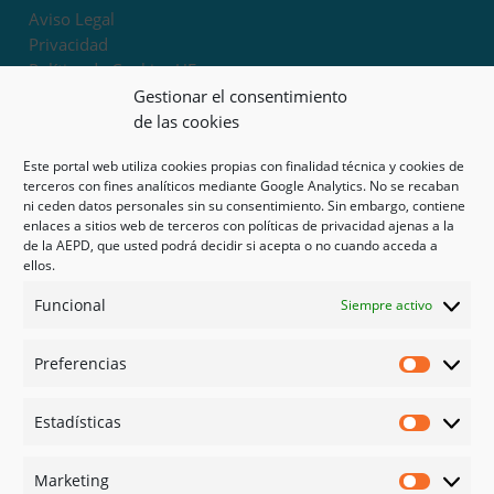
Aviso Legal
Privacidad
Política de Cookies UE
Términos y condiciones
Gestionar el consentimiento
Exoneración de responsabilidad
de las cookies
Este portal web utiliza cookies propias con finalidad técnica y cookies de
Mapa del sitio
terceros con fines analíticos mediante Google Analytics. No se recaban
ni ceden datos personales sin su consentimiento. Sin embargo, contiene
Mi cuenta
enlaces a sitios web de terceros con políticas de privacidad ajenas a la
Tienda
de la AEPD, que usted podrá decidir si acepta o no cuando acceda a
Psicología en Murcia
ellos.
Bonos
Funcional
Siempre activo
Guías
Preferencias
Redes sociales
Preferen
Facebook
Estadísticas
Instagram
Estadíst
Doctoralia
Marketing
Linked in
Marketi