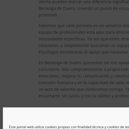
atenta pueden marcar una diferencia significat
Berlanga de Duero, creando un punto de encue
prioridad.
Sabemos que cada persona es un universo único
equipo de profesionales está aquí para ofrec
necesidades específicas. Ya sea que estés atr
relaciones, o simplemente buscando un espacio
Psicólogos encontrarás el apoyo que necesitas
En Berlanga de Duero, queremos ser ese apoyo 
consciente. Nos comprometemos a proporcionar
emociones, mejorar tu comunicación y constru
conexión humana y en la capacidad de cada ind
un acto de valentía que celebramos contigo. T
escucharte, sin juicio, y con la calidez y prof
Este portal web utiliza cookies propias con finalidad técnica y cookies de t