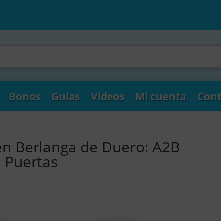
Bonos
Guías
Videos
Mi cuenta
Cont
en Berlanga de Duero: A2B
s Puertas