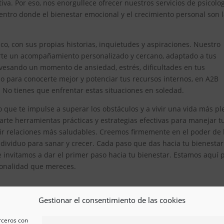
iva. Por eso, nos enorgullece ofrecer nuestros servicios de psicolo
ntro donde el bienestar emocional y el crecimiento personal son 
, con sus propias historias, inquietudes y aspiraciones. Nuestro
erte un acompañamiento personalizado y cercano, adaptado a tus
avesando un momento de ansiedad, estrés, dificultades en tus
 para conocerte mejor y potenciar tus recursos internos, en A2B
. No tienes que enfrentar estas situaciones en soledad.
que te impulse a superar los obstáculos y a vivir una vida más pl
te herramientas prácticas y estrategias efectivas para manejar t
ir relaciones más saludables. Creemos firmemente en el poder de 
ividuo para sanar y crecer. Cada paso que das hacia tu bienestar
e invitamos a dar el primer paso hacia tu bienestar. Estamos aquí 
esionalidad que mereces.
Gestionar el consentimiento de las cookies
erceros con