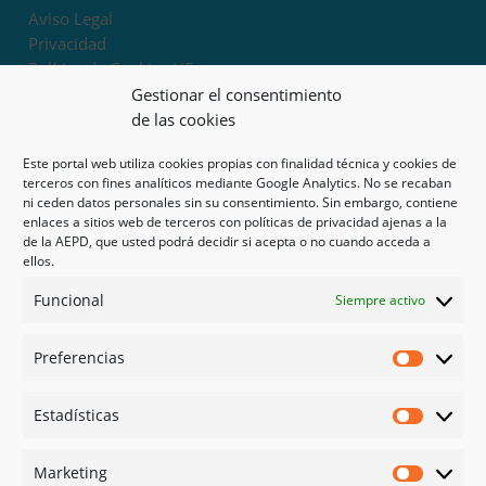
Aviso Legal
Privacidad
Política de Cookies UE
Términos y condiciones
Gestionar el consentimiento
Exoneración de responsabilidad
de las cookies
Este portal web utiliza cookies propias con finalidad técnica y cookies de
Mapa del sitio
terceros con fines analíticos mediante Google Analytics. No se recaban
ni ceden datos personales sin su consentimiento. Sin embargo, contiene
Mi cuenta
enlaces a sitios web de terceros con políticas de privacidad ajenas a la
Tienda
de la AEPD, que usted podrá decidir si acepta o no cuando acceda a
Psicología en Murcia
ellos.
Bonos
Funcional
Siempre activo
Guías
Preferencias
Redes sociales
Preferen
Facebook
Estadísticas
Instagram
Estadíst
Doctoralia
Marketing
Linked in
Marketi