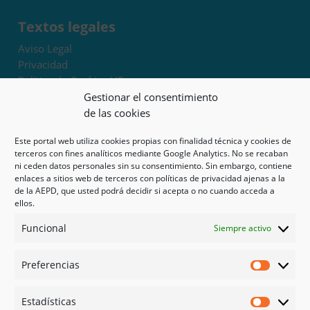
Textos legales
Aviso Legal
Privacidad
Política de Cookies UE
Términos y condiciones
Gestionar el consentimiento
Exoneración de responsabilidad
de las cookies
Este portal web utiliza cookies propias con finalidad técnica y cookies de
Mapa del sitio
terceros con fines analíticos mediante Google Analytics. No se recaban
ni ceden datos personales sin su consentimiento. Sin embargo, contiene
Mi cuenta
enlaces a sitios web de terceros con políticas de privacidad ajenas a la
Tienda
de la AEPD, que usted podrá decidir si acepta o no cuando acceda a
Psicología en Murcia
ellos.
Bonos
Funcional
Siempre activo
Guías
Preferencias
Redes sociales
Preferen
Facebook
Estadísticas
Instagram
Estadíst