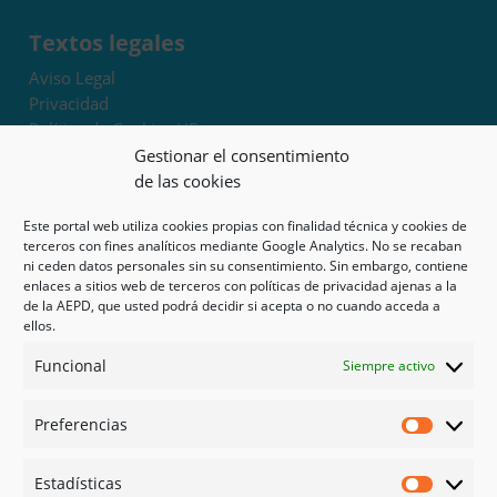
Textos legales
Aviso Legal
Privacidad
Política de Cookies UE
Términos y condiciones
Gestionar el consentimiento
Exoneración de responsabilidad
de las cookies
Este portal web utiliza cookies propias con finalidad técnica y cookies de
Mapa del sitio
terceros con fines analíticos mediante Google Analytics. No se recaban
ni ceden datos personales sin su consentimiento. Sin embargo, contiene
Mi cuenta
enlaces a sitios web de terceros con políticas de privacidad ajenas a la
Tienda
de la AEPD, que usted podrá decidir si acepta o no cuando acceda a
Psicología en Murcia
ellos.
Bonos
Funcional
Siempre activo
Guías
Preferencias
Redes sociales
Preferen
Facebook
Estadísticas
Instagram
Estadíst