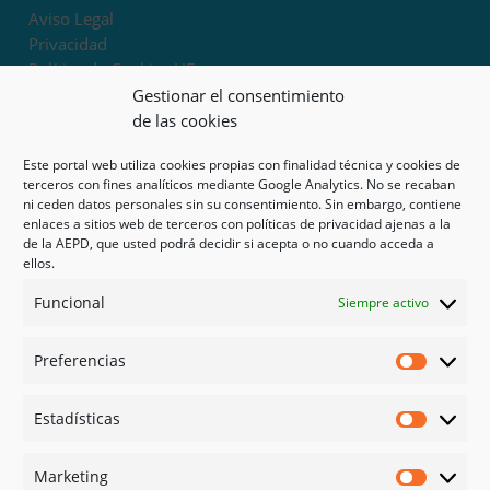
Aviso Legal
Privacidad
Política de Cookies UE
Términos y condiciones
Gestionar el consentimiento
Exoneración de responsabilidad
de las cookies
Este portal web utiliza cookies propias con finalidad técnica y cookies de
Mapa del sitio
terceros con fines analíticos mediante Google Analytics. No se recaban
ni ceden datos personales sin su consentimiento. Sin embargo, contiene
Mi cuenta
enlaces a sitios web de terceros con políticas de privacidad ajenas a la
Tienda
de la AEPD, que usted podrá decidir si acepta o no cuando acceda a
Psicología en Murcia
ellos.
Bonos
Funcional
Siempre activo
Guías
Preferencias
Redes sociales
Preferen
Facebook
Estadísticas
Instagram
Estadíst
Doctoralia
Marketing
Linked in
Marketi