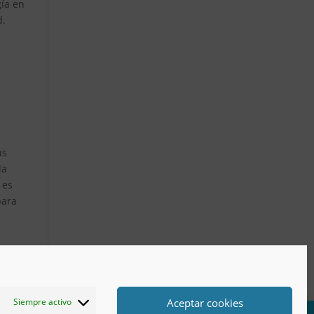
gía en
d.
us
la
 es
para
Aceptar cookies
Siempre activo