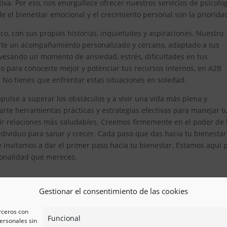
iva. Por eso, nos enorgullece ofrecer nuestros servicios de psicolo
 el bienestar emocional y el crecimiento personal son la priorida
, con sus propias historias, inquietudes y aspiraciones. Nuestro
erte un acompañamiento personalizado y cercano, adaptado a tus
avesando un momento de ansiedad, estrés, dificultades en tus
 para conocerte mejor y potenciar tus recursos internos, en A2B
. No tienes que enfrentar estas situaciones en soledad.
pulse a superar los obstáculos y a vivir una vida más plena y
te herramientas prácticas y estrategias efectivas para manejar t
ir relaciones más saludables. Creemos firmemente en el poder de 
ividuo para sanar y crecer. Cada paso que das hacia tu bienestar
e invitamos a dar el primer paso hacia tu bienestar. Estamos aquí 
esionalidad que mereces.
Gestionar el consentimiento de las cookies
erceros con
Funcional
ersonales sin