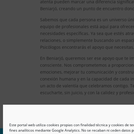
atenta pueden marcar una diferencia significat
Beniarjó, creando un punto de encuentro donde
Sabemos que cada persona es un universo único
equipo de profesionales está aquí para ofrec
necesidades específicas. Ya sea que estés atr
relaciones, o simplemente buscando un espacio
Psicólogos encontrarás el apoyo que necesitas
En Beniarjó, queremos ser ese apoyo que te im
consciente. Nos comprometemos a proporcionar
emociones, mejorar tu comunicación y constru
conexión humana y en la capacidad de cada ind
un acto de valentía que celebramos contigo. T
escucharte, sin juicio, y con la calidez y prof
Este portal web utiliza cookies propias con finalidad técnica y cookies de t
fines analíticos mediante Google Analytics. No se recaban ni ceden datos p