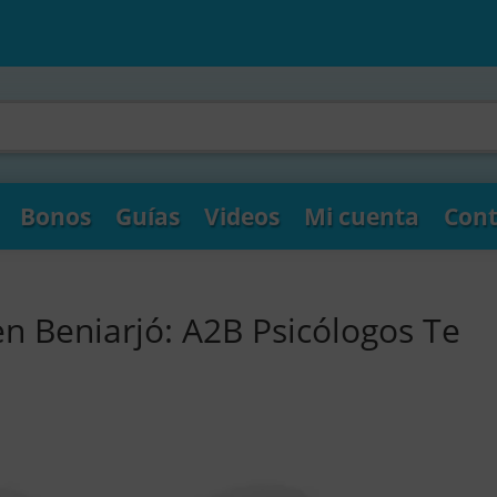
Bonos
Guías
Videos
Mi cuenta
Cont
en Beniarjó: A2B Psicólogos Te