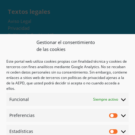
Textos legales
Aviso Legal
Privacidad
Política de Cookies UE
Términos y condiciones
Gestionar el consentimiento
Exoneración de responsabilidad
de las cookies
Este portal web utiliza cookies propias con finalidad técnica y cookies de
Mapa del sitio
terceros con fines analíticos mediante Google Analytics. No se recaban
ni ceden datos personales sin su consentimiento. Sin embargo, contiene
Mi cuenta
enlaces a sitios web de terceros con políticas de privacidad ajenas a la
Tienda
de la AEPD, que usted podrá decidir si acepta o no cuando acceda a
Psicología en Murcia
ellos.
Bonos
Funcional
Siempre activo
Guías
Preferencias
Redes sociales
Preferen
Facebook
Estadísticas
Instagram
Estadíst