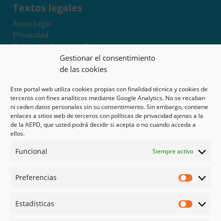
Textos legales
Aviso Legal
Privacidad
Política de Cookies UE
Términos y condiciones
Gestionar el consentimiento
Exoneración de responsabilidad
de las cookies
Este portal web utiliza cookies propias con finalidad técnica y cookies de
Mapa del sitio
terceros con fines analíticos mediante Google Analytics. No se recaban
ni ceden datos personales sin su consentimiento. Sin embargo, contiene
Mi cuenta
enlaces a sitios web de terceros con políticas de privacidad ajenas a la
Tienda
de la AEPD, que usted podrá decidir si acepta o no cuando acceda a
Psicología en Murcia
ellos.
Bonos
Funcional
Siempre activo
Guías
Preferencias
Redes sociales
Preferen
Facebook
Estadísticas
Instagram
Estadíst
Doctoralia