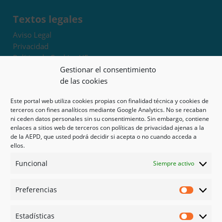
Textos legales
Aviso Legal
Privacidad
Política de Cookies UE
Términos y condiciones
Gestionar el consentimiento
Exoneración de responsabilidad
de las cookies
Este portal web utiliza cookies propias con finalidad técnica y cookies de
Mapa del sitio
terceros con fines analíticos mediante Google Analytics. No se recaban
ni ceden datos personales sin su consentimiento. Sin embargo, contiene
Mi cuenta
enlaces a sitios web de terceros con políticas de privacidad ajenas a la
Tienda
de la AEPD, que usted podrá decidir si acepta o no cuando acceda a
Psicología en Murcia
ellos.
Bonos
Funcional
Siempre activo
Guías
Preferencias
Redes sociales
Preferen
Facebook
Estadísticas
Instagram
Estadíst