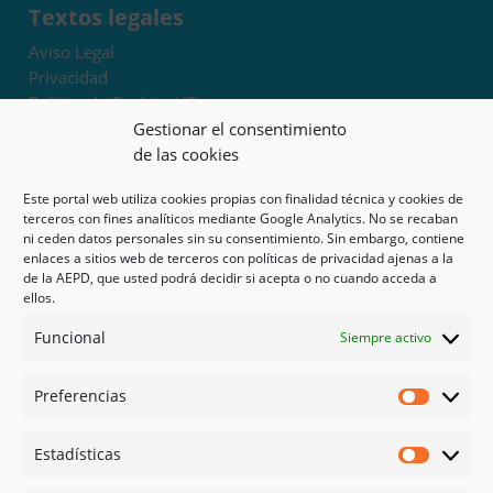
Textos legales
Aviso Legal
Privacidad
Política de Cookies UE
Términos y condiciones
Gestionar el consentimiento
Exoneración de responsabilidad
de las cookies
Este portal web utiliza cookies propias con finalidad técnica y cookies de
Mapa del sitio
terceros con fines analíticos mediante Google Analytics. No se recaban
ni ceden datos personales sin su consentimiento. Sin embargo, contiene
Mi cuenta
enlaces a sitios web de terceros con políticas de privacidad ajenas a la
Tienda
de la AEPD, que usted podrá decidir si acepta o no cuando acceda a
Psicología en Murcia
ellos.
Bonos
Funcional
Siempre activo
Guías
Preferencias
Redes sociales
Preferen
Facebook
Estadísticas
Instagram
Estadíst
Doctoralia