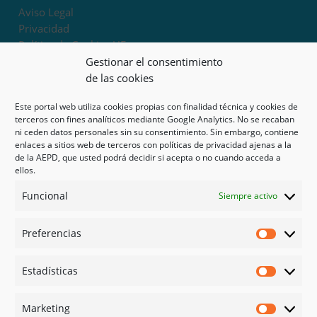
Aviso Legal
Privacidad
Política de Cookies UE
Términos y condiciones
Gestionar el consentimiento
Exoneración de responsabilidad
de las cookies
Este portal web utiliza cookies propias con finalidad técnica y cookies de
Mapa del sitio
terceros con fines analíticos mediante Google Analytics. No se recaban
ni ceden datos personales sin su consentimiento. Sin embargo, contiene
Mi cuenta
enlaces a sitios web de terceros con políticas de privacidad ajenas a la
Tienda
de la AEPD, que usted podrá decidir si acepta o no cuando acceda a
Psicología en Murcia
ellos.
Bonos
Funcional
Siempre activo
Guías
Preferencias
Redes sociales
Preferen
Facebook
Estadísticas
Instagram
Estadíst
Doctoralia
Marketing
Linked in
Marketi