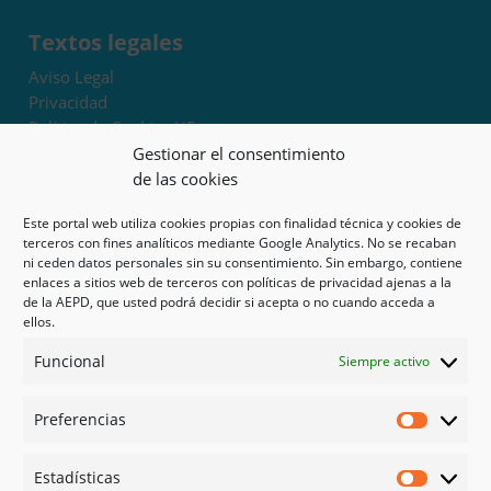
Textos legales
Aviso Legal
Privacidad
Política de Cookies UE
Términos y condiciones
Gestionar el consentimiento
Exoneración de responsabilidad
de las cookies
Este portal web utiliza cookies propias con finalidad técnica y cookies de
Mapa del sitio
terceros con fines analíticos mediante Google Analytics. No se recaban
ni ceden datos personales sin su consentimiento. Sin embargo, contiene
Mi cuenta
enlaces a sitios web de terceros con políticas de privacidad ajenas a la
Tienda
de la AEPD, que usted podrá decidir si acepta o no cuando acceda a
Psicología en Murcia
ellos.
Bonos
Funcional
Siempre activo
Guías
Preferencias
Redes sociales
Preferen
Facebook
Estadísticas
Instagram
Estadíst