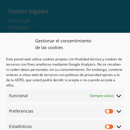
Textos legales
Aviso Legal
Privacidad
Política de Cookies UE
Términos y condiciones
Gestionar el consentimiento
Exoneración de responsabilidad
de las cookies
Este portal web utiliza cookies propias con finalidad técnica y cookies de
Mapa del sitio
terceros con fines analíticos mediante Google Analytics. No se recaban
ni ceden datos personales sin su consentimiento. Sin embargo, contiene
Mi cuenta
enlaces a sitios web de terceros con políticas de privacidad ajenas a la
Tienda
de la AEPD, que usted podrá decidir si acepta o no cuando acceda a
Psicología en Murcia
ellos.
Bonos
Funcional
Siempre activo
Guías
Preferencias
Redes sociales
Preferen
Facebook
Estadísticas
Instagram
Estadíst