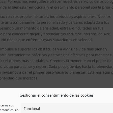
iva. Por eso, nos enorgullece ofrecer nuestros servicios de psicolo
de el bienestar emocional y el crecimiento personal son la priori
, con sus propias historias, inquietudes y aspiraciones. Nuestro
erte un acompañamiento personalizado y cercano, adaptado a tus
avesando un momento de ansiedad, estrés, dificultades en tus
 para conocerte mejor y potenciar tus recursos internos, en A2B
. No tienes que enfrentar estas situaciones en soledad.
impulse a superar los obstáculos y a vivir una vida más plena y
te herramientas prácticas y estrategias efectivas para manejar t
ir relaciones más saludables. Creemos firmemente en el poder de 
ividuo para sanar y crecer. Cada paso que das hacia tu bienestar
e invitamos a dar el primer paso hacia tu bienestar. Estamos aquí 
esionalidad que mereces.
Gestionar el consentimiento de las cookies
erceros con
Funcional
ersonales sin