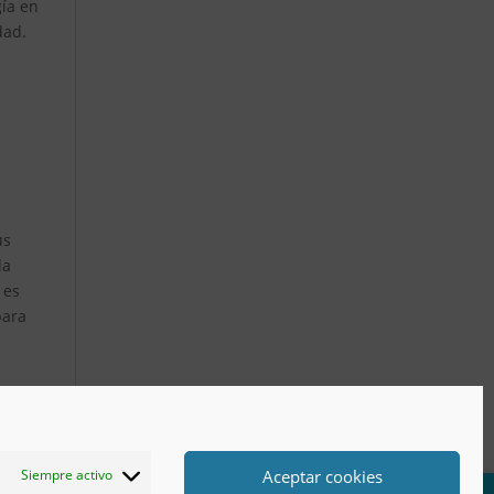
gía en
dad.
us
la
 es
para
Aceptar cookies
Siempre activo