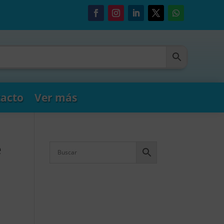
acto
Ver más
e