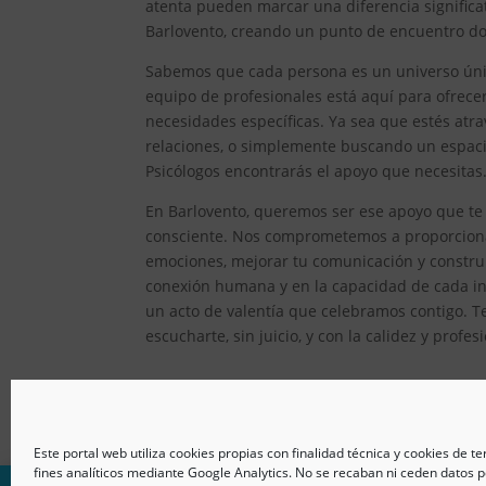
atenta pueden marcar una diferencia significat
Barlovento, creando un punto de encuentro don
Sabemos que cada persona es un universo único
equipo de profesionales está aquí para ofrec
necesidades específicas. Ya sea que estés atr
relaciones, o simplemente buscando un espacio
Psicólogos encontrarás el apoyo que necesitas
En Barlovento, queremos ser ese apoyo que te 
consciente. Nos comprometemos a proporcionar
emociones, mejorar tu comunicación y constru
conexión humana y en la capacidad de cada ind
un acto de valentía que celebramos contigo. T
escucharte, sin juicio, y con la calidez y prof
Este portal web utiliza cookies propias con finalidad técnica y cookies de t
fines analíticos mediante Google Analytics. No se recaban ni ceden datos p