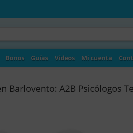
Bonos
Guías
Videos
Mi cuenta
Cont
en Barlovento: A2B Psicólogos T