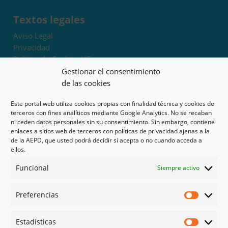
Textos legales
Aviso Legal
Privacidad
Política de Cookies UE
Términos y condiciones
Gestionar el consentimiento
Exoneración de responsabilidad
de las cookies
Este portal web utiliza cookies propias con finalidad técnica y cookies de
Mapa del sitio
terceros con fines analíticos mediante Google Analytics. No se recaban
ni ceden datos personales sin su consentimiento. Sin embargo, contiene
Mi cuenta
enlaces a sitios web de terceros con políticas de privacidad ajenas a la
Tienda
de la AEPD, que usted podrá decidir si acepta o no cuando acceda a
Psicología en Murcia
ellos.
Bonos
Funcional
Siempre activo
Guías
Preferencias
Redes sociales
Preferen
Facebook
Estadísticas
Instagram
Estadíst