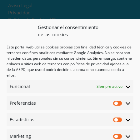
Aviso Legal
Privacidad
Política de Cookies UE
Términos y condiciones
Gestionar el consentimiento
Exoneración de responsabilidad
de las cookies
Este portal web utiliza cookies propias con finalidad técnica y cookies de
Mapa del sitio
terceros con fines analíticos mediante Google Analytics. No se recaban
ni ceden datos personales sin su consentimiento. Sin embargo, contiene
Mi cuenta
enlaces a sitios web de terceros con políticas de privacidad ajenas a la
Tienda
de la AEPD, que usted podrá decidir si acepta o no cuando acceda a
Psicología en Murcia
ellos.
Bonos
Funcional
Siempre activo
Guías
Preferencias
Redes sociales
Preferen
Facebook
Estadísticas
Instagram
Estadíst
Doctoralia
Marketing
Linked in
Marketi