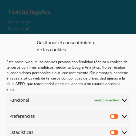
Textos legales
Aviso Legal
Privacidad
Política de Cookies UE
Términos y condiciones
Gestionar el consentimiento
Exoneración de responsabilidad
de las cookies
Este portal web utiliza cookies propias con finalidad técnica y cookies de
Mapa del sitio
terceros con fines analíticos mediante Google Analytics. No se recaban
ni ceden datos personales sin su consentimiento. Sin embargo, contiene
Mi cuenta
enlaces a sitios web de terceros con políticas de privacidad ajenas a la
Tienda
de la AEPD, que usted podrá decidir si acepta o no cuando acceda a
Psicología en Murcia
ellos.
Bonos
Funcional
Siempre activo
Guías
Preferencias
Redes sociales
Preferen
Facebook
Estadísticas
Instagram
Estadíst