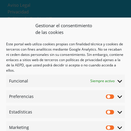
Aviso Legal
Privacidad
Política de Cookies UE
Términos y condiciones
Gestionar el consentimiento
Exoneración de responsabilidad
de las cookies
Este portal web utiliza cookies propias con finalidad técnica y cookies de
Mapa del sitio
terceros con fines analíticos mediante Google Analytics. No se recaban
ni ceden datos personales sin su consentimiento. Sin embargo, contiene
Mi cuenta
enlaces a sitios web de terceros con políticas de privacidad ajenas a la
Tienda
de la AEPD, que usted podrá decidir si acepta o no cuando acceda a
Psicología en Murcia
ellos.
Bonos
Funcional
Siempre activo
Guías
Preferencias
Redes sociales
Preferen
Facebook
Estadísticas
Instagram
Estadíst
Doctoralia
Marketing
Linked in
Marketi