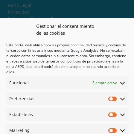
Aviso Legal
Privacidad
Política de Cookies UE
Términos y condiciones
Gestionar el consentimiento
Exoneración de responsabilidad
de las cookies
Este portal web utiliza cookies propias con finalidad técnica y cookies de
Mapa del sitio
terceros con fines analíticos mediante Google Analytics. No se recaban
ni ceden datos personales sin su consentimiento. Sin embargo, contiene
Mi cuenta
enlaces a sitios web de terceros con políticas de privacidad ajenas a la
Tienda
de la AEPD, que usted podrá decidir si acepta o no cuando acceda a
Psicología en Murcia
ellos.
Bonos
Funcional
Siempre activo
Guías
Preferencias
Redes sociales
Preferen
Facebook
Estadísticas
Instagram
Estadíst
Doctoralia
Marketing
Linked in
Marketi