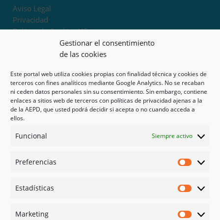
Aviso Legal
Privacidad
Política de Cookies UE
Términos y condiciones
Gestionar el consentimiento
Exoneración de responsabilidad
de las cookies
Este portal web utiliza cookies propias con finalidad técnica y cookies de
Mapa del sitio
terceros con fines analíticos mediante Google Analytics. No se recaban
ni ceden datos personales sin su consentimiento. Sin embargo, contiene
Mi cuenta
enlaces a sitios web de terceros con políticas de privacidad ajenas a la
Tienda
de la AEPD, que usted podrá decidir si acepta o no cuando acceda a
Psicología en Murcia
ellos.
Bonos
Funcional
Siempre activo
Guías
Preferencias
Redes sociales
Preferen
Facebook
Estadísticas
Instagram
Estadíst
Doctoralia
Marketing
Linked in
Marketi