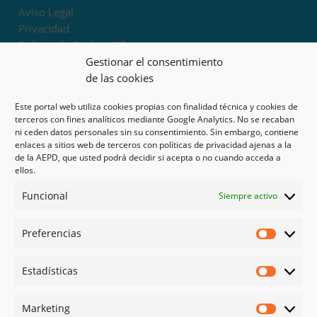
Aviso Legal
Privacidad
Política de Cookies UE
Términos y condiciones
Gestionar el consentimiento
Exoneración de responsabilidad
de las cookies
Este portal web utiliza cookies propias con finalidad técnica y cookies de
Mapa del sitio
terceros con fines analíticos mediante Google Analytics. No se recaban
ni ceden datos personales sin su consentimiento. Sin embargo, contiene
Mi cuenta
enlaces a sitios web de terceros con políticas de privacidad ajenas a la
Tienda
de la AEPD, que usted podrá decidir si acepta o no cuando acceda a
Psicología en Murcia
ellos.
Bonos
Funcional
Siempre activo
Guías
Preferencias
Redes sociales
Preferen
Facebook
Estadísticas
Instagram
Estadíst
Doctoralia
Marketing
Linked in
Marketi