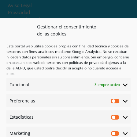
Aviso Legal
Privacidad
Política de Cookies UE
Términos y condiciones
Gestionar el consentimiento
Exoneración de responsabilidad
de las cookies
Este portal web utiliza cookies propias con finalidad técnica y cookies de
Mapa del sitio
terceros con fines analíticos mediante Google Analytics. No se recaban
ni ceden datos personales sin su consentimiento. Sin embargo, contiene
Mi cuenta
enlaces a sitios web de terceros con políticas de privacidad ajenas a la
Tienda
de la AEPD, que usted podrá decidir si acepta o no cuando acceda a
Psicología en Murcia
ellos.
Bonos
Funcional
Siempre activo
Guías
Preferencias
Redes sociales
Preferen
Facebook
Estadísticas
Instagram
Estadíst
Doctoralia
Marketing
Linked in
Marketi