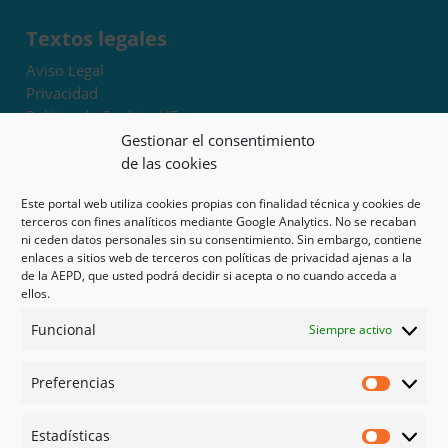
Textos legales
Aviso Legal
Privacidad
Política de Cookies UE
Términos y condiciones
Gestionar el consentimiento
Exoneración de responsabilidad
de las cookies
Este portal web utiliza cookies propias con finalidad técnica y cookies de
Mapa del sitio
terceros con fines analíticos mediante Google Analytics. No se recaban
ni ceden datos personales sin su consentimiento. Sin embargo, contiene
Mi cuenta
enlaces a sitios web de terceros con políticas de privacidad ajenas a la
Tienda
de la AEPD, que usted podrá decidir si acepta o no cuando acceda a
Psicología en Murcia
ellos.
Bonos
Funcional
Siempre activo
Guías
Preferencias
Redes sociales
Preferen
Facebook
Estadísticas
Instagram
Estadíst