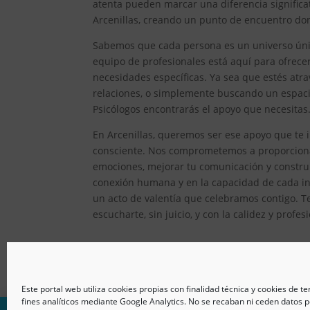
atenta pueden marcar una diferencia significat
Arcenillas, creando un punto de encuentro don
Sabemos que cada persona es un universo único
equipo de profesionales está aquí para ofrec
necesidades específicas. Ya sea que estés atr
relaciones, o simplemente buscando un espacio
Psicólogos encontrarás el apoyo que necesitas
En Arcenillas, queremos ser ese apoyo que te i
consciente. Nos comprometemos a proporcionar
emociones, mejorar tu comunicación y constru
conexión humana y en la capacidad de cada ind
un acto de valentía que celebramos contigo. T
escucharte, sin juicio, y con la calidez y prof
Este portal web utiliza cookies propias con finalidad técnica y cookies de t
fines analíticos mediante Google Analytics. No se recaban ni ceden datos p