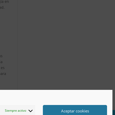
gía en
ad.
us
la
 es
para
Aceptar cookies
Siempre activo