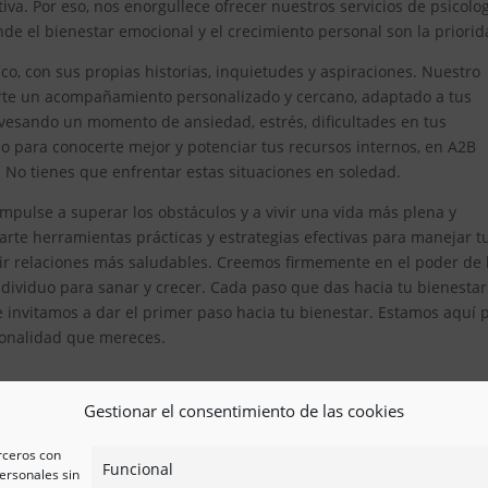
iva. Por eso, nos enorgullece ofrecer nuestros servicios de psicolo
de el bienestar emocional y el crecimiento personal son la priorid
, con sus propias historias, inquietudes y aspiraciones. Nuestro
erte un acompañamiento personalizado y cercano, adaptado a tus
avesando un momento de ansiedad, estrés, dificultades en tus
 para conocerte mejor y potenciar tus recursos internos, en A2B
. No tienes que enfrentar estas situaciones en soledad.
mpulse a superar los obstáculos y a vivir una vida más plena y
te herramientas prácticas y estrategias efectivas para manejar t
ir relaciones más saludables. Creemos firmemente en el poder de 
ividuo para sanar y crecer. Cada paso que das hacia tu bienestar
e invitamos a dar el primer paso hacia tu bienestar. Estamos aquí 
esionalidad que mereces.
Gestionar el consentimiento de las cookies
erceros con
Funcional
ersonales sin