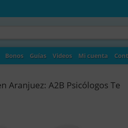
Bonos
Guías
Videos
Mi cuenta
Cont
en Aranjuez: A2B Psicólogos Te