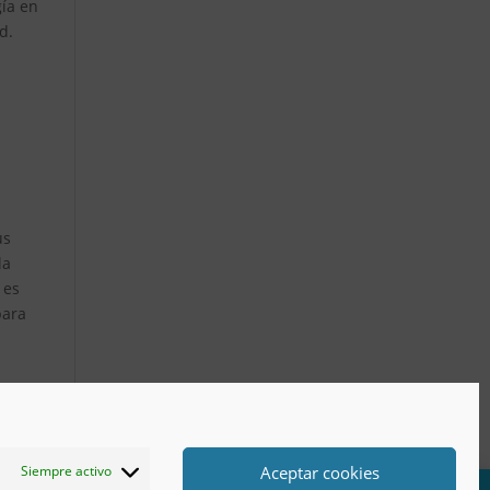
gía en
d.
us
la
 es
para
Aceptar cookies
Siempre activo