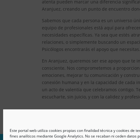
atenta pueden marcar una diferencia significat
Aranjuez, creando un punto de encuentro donde
Sabemos que cada persona es un universo único
equipo de profesionales está aquí para ofrec
necesidades específicas. Ya sea que estés atr
relaciones, o simplemente buscando un espacio
Psicólogos encontrarás el apoyo que necesitas
En Aranjuez, queremos ser ese apoyo que te im
consciente. Nos comprometemos a proporcionar
emociones, mejorar tu comunicación y constru
conexión humana y en la capacidad de cada ind
un acto de valentía que celebramos contigo. T
escucharte, sin juicio, y con la calidez y prof
Este portal web utiliza cookies propias con finalidad técnica y cookies de t
fines analíticos mediante Google Analytics. No se recaban ni ceden datos p