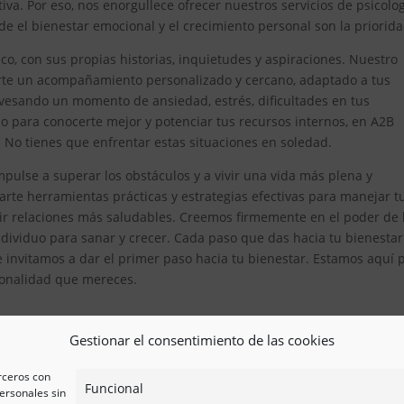
iva. Por eso, nos enorgullece ofrecer nuestros servicios de psicolo
 el bienestar emocional y el crecimiento personal son la priorida
, con sus propias historias, inquietudes y aspiraciones. Nuestro
erte un acompañamiento personalizado y cercano, adaptado a tus
avesando un momento de ansiedad, estrés, dificultades en tus
 para conocerte mejor y potenciar tus recursos internos, en A2B
. No tienes que enfrentar estas situaciones en soledad.
pulse a superar los obstáculos y a vivir una vida más plena y
te herramientas prácticas y estrategias efectivas para manejar t
ir relaciones más saludables. Creemos firmemente en el poder de 
ividuo para sanar y crecer. Cada paso que das hacia tu bienestar
e invitamos a dar el primer paso hacia tu bienestar. Estamos aquí 
esionalidad que mereces.
Gestionar el consentimiento de las cookies
erceros con
Funcional
ersonales sin