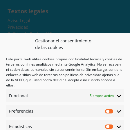
Textos legales
Aviso Legal
Privacidad
Política de Cookies UE
Términos y condiciones
Gestionar el consentimiento
Exoneración de responsabilidad
de las cookies
Este portal web utiliza cookies propias con finalidad técnica y cookies de
Mapa del sitio
terceros con fines analíticos mediante Google Analytics. No se recaban
ni ceden datos personales sin su consentimiento. Sin embargo, contiene
Mi cuenta
enlaces a sitios web de terceros con políticas de privacidad ajenas a la
Tienda
de la AEPD, que usted podrá decidir si acepta o no cuando acceda a
Psicología en Murcia
ellos.
Bonos
Funcional
Siempre activo
Guías
Preferencias
Redes sociales
Preferen
Facebook
Estadísticas
Instagram
Estadíst