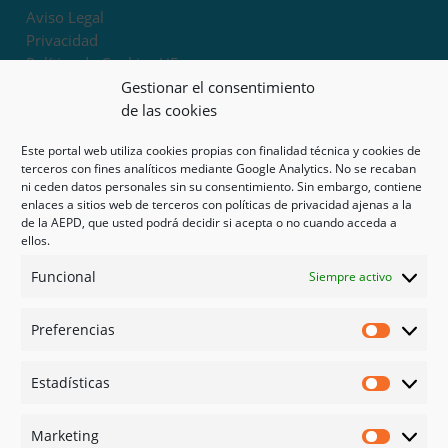
Aviso Legal
Privacidad
Política de Cookies UE
Términos y condiciones
Gestionar el consentimiento
Exoneración de responsabilidad
de las cookies
Este portal web utiliza cookies propias con finalidad técnica y cookies de
Mapa del sitio
terceros con fines analíticos mediante Google Analytics. No se recaban
ni ceden datos personales sin su consentimiento. Sin embargo, contiene
Mi cuenta
enlaces a sitios web de terceros con políticas de privacidad ajenas a la
Tienda
de la AEPD, que usted podrá decidir si acepta o no cuando acceda a
Psicología en Murcia
ellos.
Bonos
Funcional
Siempre activo
Guías
Preferencias
Redes sociales
Preferen
Facebook
Estadísticas
Instagram
Estadíst
Doctoralia
Marketing
Linked in
Marketi