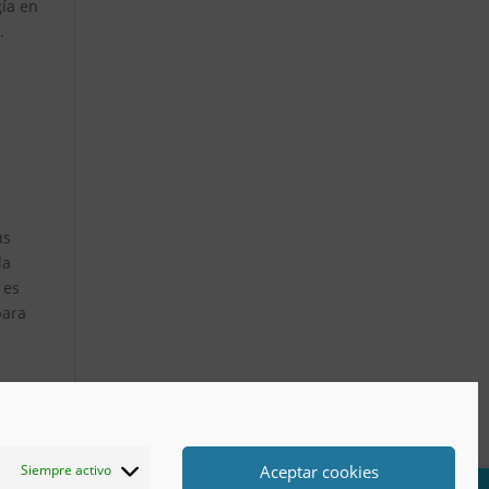
gía en
.
us
la
 es
para
Aceptar cookies
Siempre activo