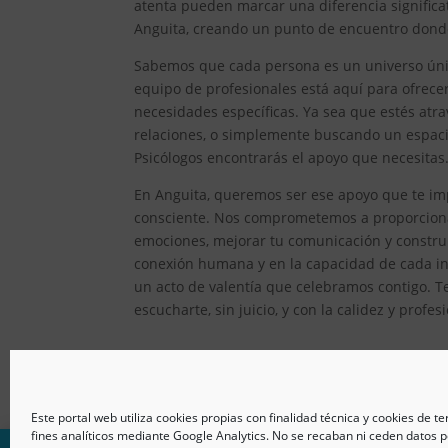
atenta pueden marcar una diferencia significat
Anguita, creando un punto de encuentro donde 
Sabemos que cada persona es un universo único
equipo de profesionales está aquí para ofrec
necesidades específicas. Ya sea que estés atr
relaciones, o simplemente buscando un espacio
Psicólogos encontrarás el apoyo que necesitas
En Anguita, queremos ser ese apoyo que te imp
consciente. Nos comprometemos a proporcionar
emociones, mejorar tu comunicación y constru
conexión humana y en la capacidad de cada ind
un acto de valentía que celebramos contigo. T
escucharte, sin juicio, y con la calidez y prof
Este portal web utiliza cookies propias con finalidad técnica y cookies de t
fines analíticos mediante Google Analytics. No se recaban ni ceden datos p