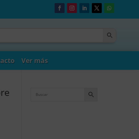
acto
Ver más
bre