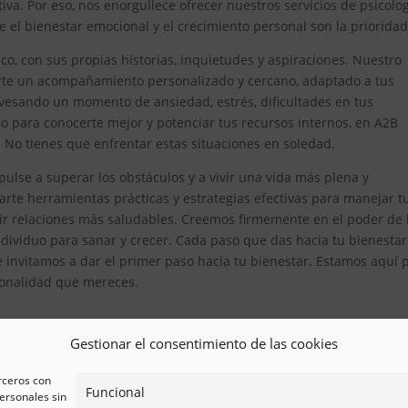
iva. Por eso, nos enorgullece ofrecer nuestros servicios de psicolo
el bienestar emocional y el crecimiento personal son la prioridad
, con sus propias historias, inquietudes y aspiraciones. Nuestro
erte un acompañamiento personalizado y cercano, adaptado a tus
avesando un momento de ansiedad, estrés, dificultades en tus
 para conocerte mejor y potenciar tus recursos internos, en A2B
. No tienes que enfrentar estas situaciones en soledad.
ulse a superar los obstáculos y a vivir una vida más plena y
te herramientas prácticas y estrategias efectivas para manejar t
ir relaciones más saludables. Creemos firmemente en el poder de 
ividuo para sanar y crecer. Cada paso que das hacia tu bienestar
e invitamos a dar el primer paso hacia tu bienestar. Estamos aquí 
esionalidad que mereces.
Gestionar el consentimiento de las cookies
erceros con
Funcional
ersonales sin