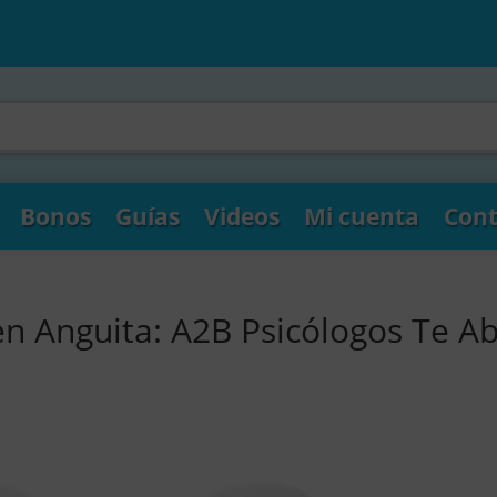
Bonos
Guías
Videos
Mi cuenta
Cont
en Anguita: A2B Psicólogos Te A