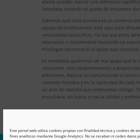
atenta pueden marcar una diferencia significat
Amezketa, creando un punto de encuentro donde
Sabemos que cada persona es un universo único
equipo de profesionales está aquí para ofrec
necesidades específicas. Ya sea que estés atr
relaciones, o simplemente buscando un espacio
Psicólogos encontrarás el apoyo que necesitas
En Amezketa, queremos ser ese apoyo que te im
consciente. Nos comprometemos a proporcionar
emociones, mejorar tu comunicación y constru
conexión humana y en la capacidad de cada ind
un acto de valentía que celebramos contigo. T
escucharte, sin juicio, y con la calidez y prof
Este portal web utiliza cookies propias con finalidad técnica y cookies de t
fines analíticos mediante Google Analytics. No se recaban ni ceden datos p