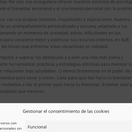
iva. Por eso, nos enorgullece ofrecer nuestros servicios de psicolo
 el bienestar emocional y el crecimiento personal son la priorid
, con sus propias historias, inquietudes y aspiraciones. Nuestro
erte un acompañamiento personalizado y cercano, adaptado a tus
avesando un momento de ansiedad, estrés, dificultades en tus
 para conocerte mejor y potenciar tus recursos internos, en A2B
. No tienes que enfrentar estas situaciones en soledad.
pulse a superar los obstáculos y a vivir una vida más plena y
te herramientas prácticas y estrategias efectivas para manejar t
ir relaciones más saludables. Creemos firmemente en el poder de 
ividuo para sanar y crecer. Cada paso que das hacia tu bienestar
e invitamos a dar el primer paso hacia tu bienestar. Estamos aquí 
esionalidad que mereces.
Gestionar el consentimiento de las cookies
erceros con
Funcional
ersonales sin