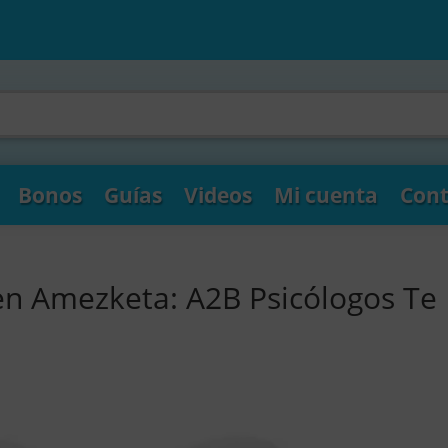
Bonos
Guías
Videos
Mi cuenta
Cont
en Amezketa: A2B Psicólogos Te