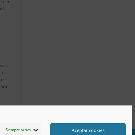
gía en
ad.
us
la
 es
para
Aceptar cookies
Siempre activo