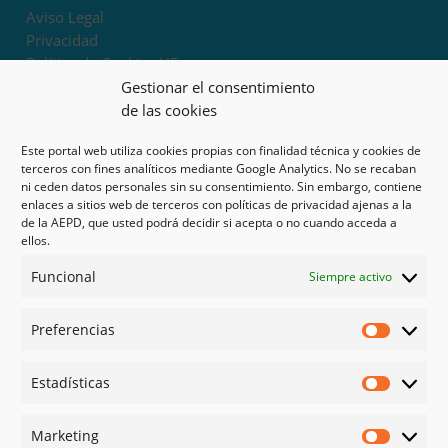
Aviso Legal
Privacidad
Política de Cookies UE
Términos y condiciones
Gestionar el consentimiento
Exoneración de responsabilidad
de las cookies
Este portal web utiliza cookies propias con finalidad técnica y cookies de
Mapa del sitio
terceros con fines analíticos mediante Google Analytics. No se recaban
ni ceden datos personales sin su consentimiento. Sin embargo, contiene
Mi cuenta
enlaces a sitios web de terceros con políticas de privacidad ajenas a la
Tienda
de la AEPD, que usted podrá decidir si acepta o no cuando acceda a
Psicología en Murcia
ellos.
Bonos
Funcional
Siempre activo
Guías
Preferencias
Redes sociales
Preferen
Facebook
Estadísticas
Instagram
Estadíst
Doctoralia
Marketing
Linked in
Marketi