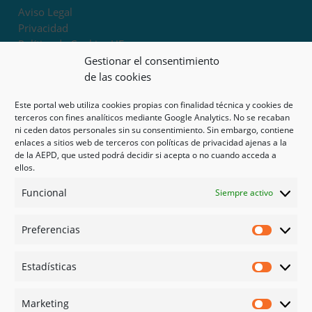
Aviso Legal
Privacidad
Política de Cookies UE
Términos y condiciones
Gestionar el consentimiento
Exoneración de responsabilidad
de las cookies
Este portal web utiliza cookies propias con finalidad técnica y cookies de
Mapa del sitio
terceros con fines analíticos mediante Google Analytics. No se recaban
ni ceden datos personales sin su consentimiento. Sin embargo, contiene
Mi cuenta
enlaces a sitios web de terceros con políticas de privacidad ajenas a la
Tienda
de la AEPD, que usted podrá decidir si acepta o no cuando acceda a
Psicología en Murcia
ellos.
Bonos
Funcional
Siempre activo
Guías
Preferencias
Redes sociales
Preferen
Facebook
Estadísticas
Instagram
Estadíst
Doctoralia
Marketing
Linked in
Marketi