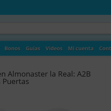
Bonos
Guías
Videos
Mi cuenta
Cont
en Almonaster la Real: A2B
s Puertas