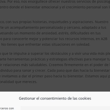
iva. Por eso, nos enorgullece ofrecer nuestros servicios de psicolo
ntro donde el bienestar emocional y el crecimiento personal son 
, con sus propias historias, inquietudes y aspiraciones. Nuestro
erte un acompañamiento personalizado y cercano, adaptado a tus
avesando un momento de ansiedad, estrés, dificultades en tus
 para conocerte mejor y potenciar tus recursos internos, en A2B
. No tienes que enfrentar estas situaciones en soledad.
 que te impulse a superar los obstáculos y a vivir una vida más pl
te herramientas prácticas y estrategias efectivas para manejar t
ir relaciones más saludables. Creemos firmemente en el poder de 
ividuo para sanar y crecer. Cada paso que das hacia tu bienestar
e invitamos a dar el primer paso hacia tu bienestar. Estamos aquí 
esionalidad que mereces.
Gestionar el consentimiento de las cookies
erceros con