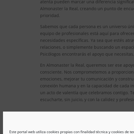
atenta pueden marcar una diferencia significat
Almonaster la Real, creando un punto de encue
prioridad.
Sabemos que cada persona es un universo único
equipo de profesionales está aquí para ofrec
necesidades específicas. Ya sea que estés atr
relaciones, o simplemente buscando un espacio
Psicólogos encontrarás el apoyo que necesitas
En Almonaster la Real, queremos ser ese apoyo
consciente. Nos comprometemos a proporcionar
emociones, mejorar tu comunicación y constru
conexión humana y en la capacidad de cada ind
un acto de valentía que celebramos contigo. T
escucharte, sin juicio, y con la calidez y prof
Este portal web utiliza cookies propias con finalidad técnica y cookies de t