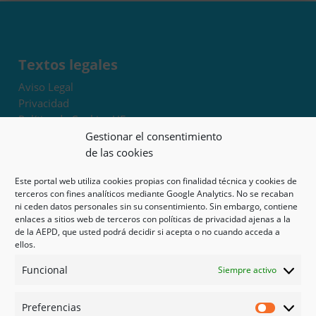
Textos legales
Aviso Legal
Privacidad
Política de Cookies UE
Términos y condiciones
Gestionar el consentimiento
Exoneración de responsabilidad
de las cookies
Este portal web utiliza cookies propias con finalidad técnica y cookies de
Mapa del sitio
terceros con fines analíticos mediante Google Analytics. No se recaban
ni ceden datos personales sin su consentimiento. Sin embargo, contiene
Mi cuenta
enlaces a sitios web de terceros con políticas de privacidad ajenas a la
Tienda
de la AEPD, que usted podrá decidir si acepta o no cuando acceda a
Psicología en Murcia
ellos.
Bonos
Funcional
Siempre activo
Guías
Preferencias
Redes sociales
Preferen