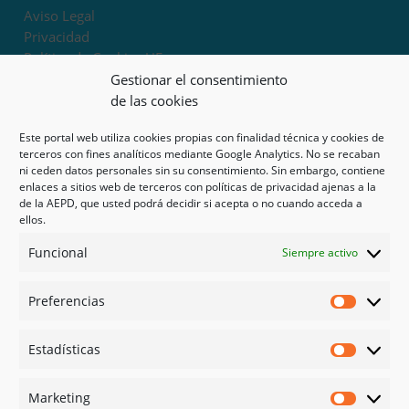
Aviso Legal
Privacidad
Política de Cookies UE
Términos y condiciones
Gestionar el consentimiento
Exoneración de responsabilidad
de las cookies
Este portal web utiliza cookies propias con finalidad técnica y cookies de
Mapa del sitio
terceros con fines analíticos mediante Google Analytics. No se recaban
ni ceden datos personales sin su consentimiento. Sin embargo, contiene
Mi cuenta
enlaces a sitios web de terceros con políticas de privacidad ajenas a la
Tienda
de la AEPD, que usted podrá decidir si acepta o no cuando acceda a
Psicología en Murcia
ellos.
Bonos
Funcional
Siempre activo
Guías
Preferencias
Redes sociales
Preferen
Facebook
Estadísticas
Instagram
Estadíst
Doctoralia
Marketing
Linked in
Marketi