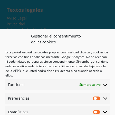
Textos legales
Aviso Legal
Privacidad
Política de Cookies UE
Términos y condiciones
Gestionar el consentimiento
Exoneración de responsabilidad
de las cookies
Este portal web utiliza cookies propias con finalidad técnica y cookies de
Mapa del sitio
terceros con fines analíticos mediante Google Analytics. No se recaban
ni ceden datos personales sin su consentimiento. Sin embargo, contiene
Mi cuenta
enlaces a sitios web de terceros con políticas de privacidad ajenas a la
Tienda
de la AEPD, que usted podrá decidir si acepta o no cuando acceda a
Psicología en Murcia
ellos.
Bonos
Funcional
Siempre activo
Guías
Preferencias
Redes sociales
Preferen
Facebook
Estadísticas
Instagram
Estadíst