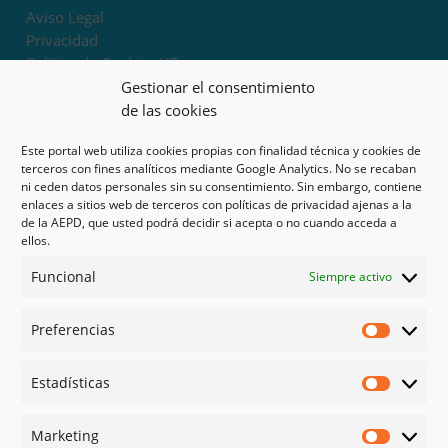
Aviso Legal
Privacidad
Política de Cookies UE
Términos y condiciones
Gestionar el consentimiento
Exoneración de responsabilidad
de las cookies
Este portal web utiliza cookies propias con finalidad técnica y cookies de
Mapa del sitio
terceros con fines analíticos mediante Google Analytics. No se recaban
ni ceden datos personales sin su consentimiento. Sin embargo, contiene
Mi cuenta
enlaces a sitios web de terceros con políticas de privacidad ajenas a la
Tienda
de la AEPD, que usted podrá decidir si acepta o no cuando acceda a
Psicología en Murcia
ellos.
Bonos
Funcional
Siempre activo
Guías
Preferencias
Redes sociales
Preferen
Facebook
Estadísticas
Instagram
Estadíst
Doctoralia
Marketing
Linked in
Marketi