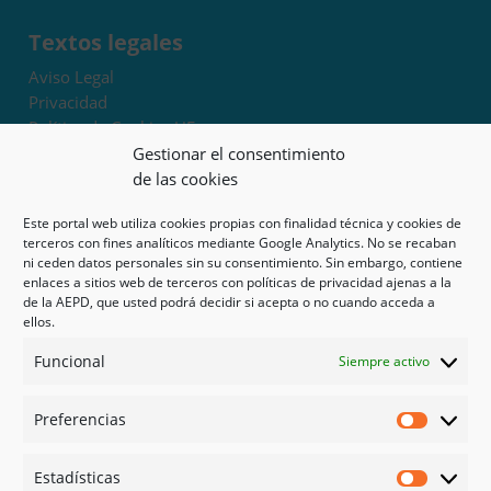
Textos legales
Aviso Legal
Privacidad
Política de Cookies UE
Términos y condiciones
Gestionar el consentimiento
Exoneración de responsabilidad
de las cookies
Este portal web utiliza cookies propias con finalidad técnica y cookies de
Mapa del sitio
terceros con fines analíticos mediante Google Analytics. No se recaban
ni ceden datos personales sin su consentimiento. Sin embargo, contiene
Mi cuenta
enlaces a sitios web de terceros con políticas de privacidad ajenas a la
Tienda
de la AEPD, que usted podrá decidir si acepta o no cuando acceda a
Psicología en Murcia
ellos.
Bonos
Funcional
Siempre activo
Guías
Preferencias
Redes sociales
Preferen
Facebook
Estadísticas
Instagram
Estadíst