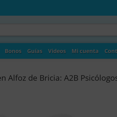
Bonos
Guías
Videos
Mi cuenta
Cont
n Alfoz de Bricia: A2B Psicólogo