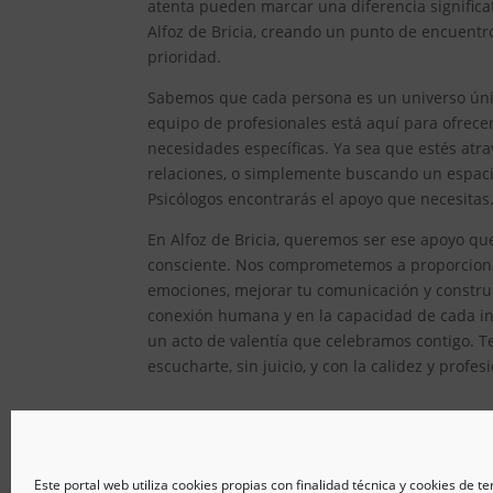
atenta pueden marcar una diferencia significat
Alfoz de Bricia, creando un punto de encuentr
prioridad.
Sabemos que cada persona es un universo único
equipo de profesionales está aquí para ofrec
necesidades específicas. Ya sea que estés atr
relaciones, o simplemente buscando un espacio
Psicólogos encontrarás el apoyo que necesitas
En Alfoz de Bricia, queremos ser ese apoyo que
consciente. Nos comprometemos a proporcionar
emociones, mejorar tu comunicación y constru
conexión humana y en la capacidad de cada ind
un acto de valentía que celebramos contigo. T
escucharte, sin juicio, y con la calidez y prof
Este portal web utiliza cookies propias con finalidad técnica y cookies de t