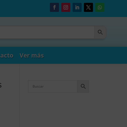
acto
Ver más
s