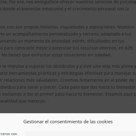
iva. Por eso, nos enorgullece ofrecer nuestros servicios de psicolo
o donde el bienestar emocional y el crecimiento personal son la
, con sus propias historias, inquietudes y aspiraciones. Nuestro
erte un acompañamiento personalizado y cercano, adaptado a tus
avesando un momento de ansiedad, estrés, dificultades en tus
 para conocerte mejor y potenciar tus recursos internos, en A2B
. No tienes que enfrentar estas situaciones en soledad.
 te impulse a superar los obstáculos y a vivir una vida más plena 
te herramientas prácticas y estrategias efectivas para manejar t
ir relaciones más saludables. Creemos firmemente en el poder de 
ividuo para sanar y crecer. Cada paso que das hacia tu bienestar
e invitamos a dar el primer paso hacia tu bienestar. Estamos aquí 
esionalidad que mereces.
Gestionar el consentimiento de las cookies
erceros con