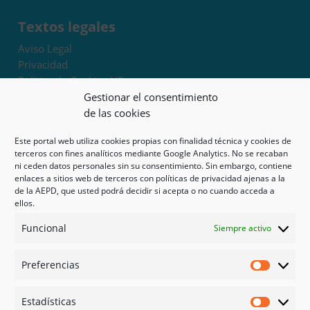
Textos legales
Aviso Legal
Privacidad
Política de Cookies UE
Términos y condiciones
Gestionar el consentimiento
Exoneración de responsabilidad
de las cookies
Este portal web utiliza cookies propias con finalidad técnica y cookies de
Mapa del sitio
terceros con fines analíticos mediante Google Analytics. No se recaban
ni ceden datos personales sin su consentimiento. Sin embargo, contiene
Mi cuenta
enlaces a sitios web de terceros con políticas de privacidad ajenas a la
Tienda
de la AEPD, que usted podrá decidir si acepta o no cuando acceda a
Psicología en Murcia
ellos.
Bonos
Funcional
Siempre activo
Guías
Preferencias
Redes sociales
Preferen
Facebook
Estadísticas
Instagram
Estadíst