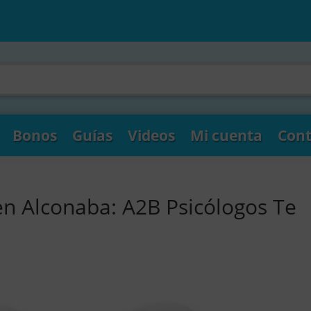
Bonos
Guías
Videos
Mi cuenta
Cont
en Alconaba: A2B Psicólogos Te