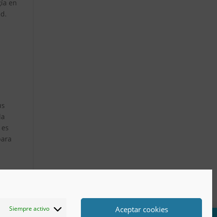
gía en
ad.
us
la
 es
para
Aceptar cookies
Siempre activo