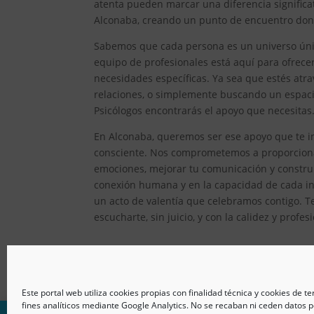
atenta pueden marcar una diferencia significat
Alconaba, creando un punto de encuentro donde
Sabemos que cada persona es un universo único
equipo de profesionales está aquí para ofrec
necesidades específicas. Ya sea que estés atr
relaciones, o simplemente buscando un espacio
Psicólogos encontrarás el apoyo que necesitas
En Alconaba, queremos ser ese apoyo que te im
consciente. Nos comprometemos a proporcionar
emociones, mejorar tu comunicación y constru
conexión humana y en la capacidad de cada ind
un acto de valentía que celebramos contigo. T
escucharte, sin juicio, y con la calidez y prof
Este portal web utiliza cookies propias con finalidad técnica y cookies de t
fines analíticos mediante Google Analytics. No se recaban ni ceden datos p