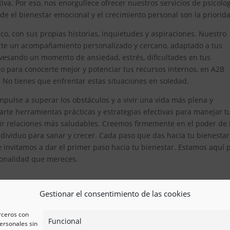
iva. Por eso, nos enorgullece ofrecer nuestros servicios de psicolo
 el bienestar emocional y el crecimiento personal son la priorid
, con sus propias historias, inquietudes y aspiraciones. Nuestro
erte un acompañamiento personalizado y cercano, adaptado a tus
avesando un momento de ansiedad, estrés, dificultades en tus
 para conocerte mejor y potenciar tus recursos internos, en A2B
. No tienes que enfrentar estas situaciones en soledad.
pulse a superar los obstáculos y a vivir una vida más plena y
te herramientas prácticas y estrategias efectivas para manejar t
ir relaciones más saludables. Creemos firmemente en el poder de 
ividuo para sanar y crecer. Cada paso que das hacia tu bienestar
e invitamos a dar el primer paso hacia tu bienestar. Estamos aquí 
esionalidad que mereces.
Gestionar el consentimiento de las cookies
erceros con
Funcional
ersonales sin