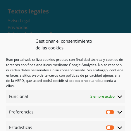
Textos legales
Aviso Legal
Privacidad
Política de Cookies UE
Términos y condiciones
Gestionar el consentimiento
Exoneración de responsabilidad
de las cookies
Este portal web utiliza cookies propias con finalidad técnica y cookies de
Mapa del sitio
terceros con fines analíticos mediante Google Analytics. No se recaban
ni ceden datos personales sin su consentimiento. Sin embargo, contiene
Mi cuenta
enlaces a sitios web de terceros con políticas de privacidad ajenas a la
Tienda
de la AEPD, que usted podrá decidir si acepta o no cuando acceda a
Psicología en Murcia
ellos.
Bonos
Funcional
Siempre activo
Guías
Preferencias
Redes sociales
Preferen
Facebook
Estadísticas
Instagram
Estadíst