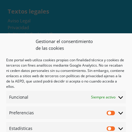
Textos legales
Aviso Legal
Privacidad
Política de Cookies UE
Términos y condiciones
Gestionar el consentimiento
Exoneración de responsabilidad
de las cookies
Este portal web utiliza cookies propias con finalidad técnica y cookies de
Mapa del sitio
terceros con fines analíticos mediante Google Analytics. No se recaban
ni ceden datos personales sin su consentimiento. Sin embargo, contiene
Mi cuenta
enlaces a sitios web de terceros con políticas de privacidad ajenas a la
Tienda
de la AEPD, que usted podrá decidir si acepta o no cuando acceda a
Psicología en Murcia
ellos.
Bonos
Funcional
Siempre activo
Guías
Preferencias
Redes sociales
Preferen
Facebook
Estadísticas
Instagram
Estadíst